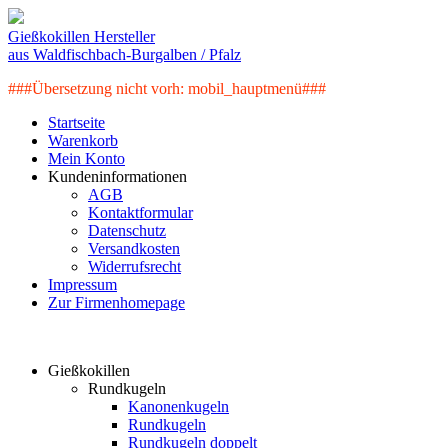
Gießkokillen Hersteller
aus Waldfischbach-Burgalben / Pfalz
###Übersetzung nicht vorh: mobil_hauptmenü###
Startseite
Warenkorb
Mein Konto
Kundeninformationen
AGB
Kontaktformular
Datenschutz
Versandkosten
Widerrufsrecht
Impressum
Zur Firmenhomepage
Artikelkategorien
Gießkokillen
Rundkugeln
Kanonenkugeln
Rundkugeln
Rundkugeln doppelt