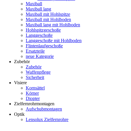
Maxiball
Maxiball lang
Maxiball mit Hohlspitze
Maxiball mit Hohlboden
Maxiball lang mit Hohlboden
Hohlspitzgeschoße
Langgeschoße
Langgeschoße mit Hohlboden
Flintenlaufgeschoße
Ersatzteile
neue Kategorie
Zubehör
Zubehör
Waffenpflege
Sicherheit
Visiere
Kornsättel
Körner
Diopter
Zielfernrohrmontagen
Aufschubmontagen
Optik
Lensolux Zielfernrohre
Artikelsuche