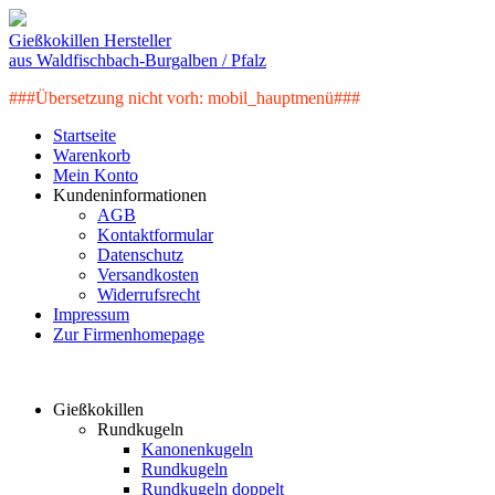
Gießkokillen Hersteller
aus Waldfischbach-Burgalben / Pfalz
###Übersetzung nicht vorh: mobil_hauptmenü###
Startseite
Warenkorb
Mein Konto
Kundeninformationen
AGB
Kontaktformular
Datenschutz
Versandkosten
Widerrufsrecht
Impressum
Zur Firmenhomepage
Artikelkategorien
Gießkokillen
Rundkugeln
Kanonenkugeln
Rundkugeln
Rundkugeln doppelt