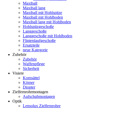
Maxiball
Maxiball lang
Maxiball mit Hohlspitze
Maxiball mit Hohlboden
Maxiball lang mit Hohlboden
Hohlspitzgeschoße
Langgeschoße
Langgeschoße mit Hohlboden
Flintenlaufgeschoße
Ersatzteile
neue Kategorie
Zubehör
Zubehör
Waffenpflege
Sicherheit
Visiere
Kornsättel
Körner
Diopter
Zielfernrohrmontagen
Aufschubmontagen
Optik
Lensolux Zielfernrohre
Artikelsuche