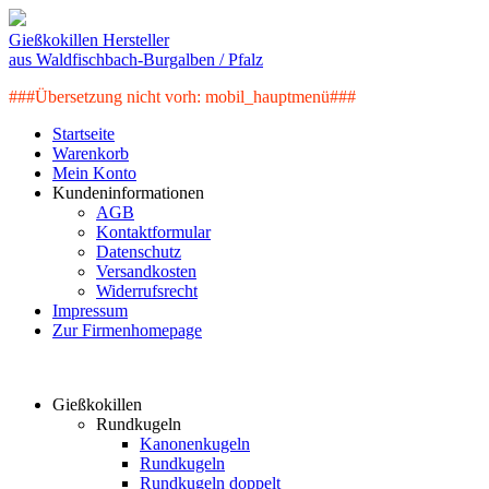
Gießkokillen Hersteller
aus Waldfischbach-Burgalben / Pfalz
###Übersetzung nicht vorh: mobil_hauptmenü###
Startseite
Warenkorb
Mein Konto
Kundeninformationen
AGB
Kontaktformular
Datenschutz
Versandkosten
Widerrufsrecht
Impressum
Zur Firmenhomepage
Artikelkategorien
Gießkokillen
Rundkugeln
Kanonenkugeln
Rundkugeln
Rundkugeln doppelt