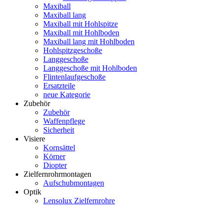
Maxiball
Maxiball lang
Maxiball mit Hohlspitze
Maxiball mit Hohlboden
Maxiball lang mit Hohlboden
Hohlspitzgeschoße
Langgeschoße
Langgeschoße mit Hohlboden
Flintenlaufgeschoße
Ersatzteile
neue Kategorie
Zubehör
Zubehör
Waffenpflege
Sicherheit
Visiere
Kornsättel
Körner
Diopter
Zielfernrohrmontagen
Aufschubmontagen
Optik
Lensolux Zielfernrohre
Artikelsuche