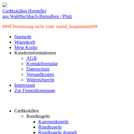
Gießkokillen Hersteller
aus Waldfischbach-Burgalben / Pfalz
###Übersetzung nicht vorh: mobil_hauptmenü###
Startseite
Warenkorb
Mein Konto
Kundeninformationen
AGB
Kontaktformular
Datenschutz
Versandkosten
Widerrufsrecht
Impressum
Zur Firmenhomepage
Artikelkategorien
Gießkokillen
Rundkugeln
Kanonenkugeln
Rundkugeln
Rundkugeln doppelt