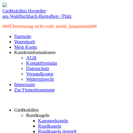
Gießkokillen Hersteller
aus Waldfischbach-Burgalben / Pfalz
###Übersetzung nicht vorh: mobil_hauptmenü###
Startseite
Warenkorb
Mein Konto
Kundeninformationen
AGB
Kontaktformular
Datenschutz
Versandkosten
Widerrufsrecht
Impressum
Zur Firmenhomepage
Artikelkategorien
Gießkokillen
Rundkugeln
Kanonenkugeln
Rundkugeln
Rundkugeln doppelt