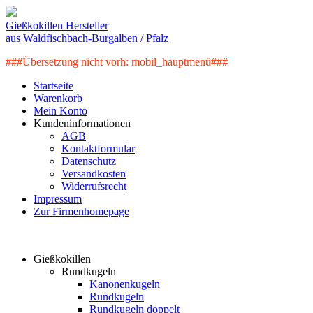
Gießkokillen Hersteller
aus Waldfischbach-Burgalben / Pfalz
###Übersetzung nicht vorh: mobil_hauptmenü###
Startseite
Warenkorb
Mein Konto
Kundeninformationen
AGB
Kontaktformular
Datenschutz
Versandkosten
Widerrufsrecht
Impressum
Zur Firmenhomepage
Artikelkategorien
Gießkokillen
Rundkugeln
Kanonenkugeln
Rundkugeln
Rundkugeln doppelt