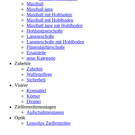
Maxiball
Maxiball lang
Maxiball mit Hohlspitze
Maxiball mit Hohlboden
Maxiball lang mit Hohlboden
Hohlspitzgeschoße
Langgeschoße
Langgeschoße mit Hohlboden
Flintenlaufgeschoße
Ersatzteile
neue Kategorie
Zubehör
Zubehör
Waffenpflege
Sicherheit
Visiere
Kornsättel
Körner
Diopter
Zielfernrohrmontagen
Aufschubmontagen
Optik
Lensolux Zielfernrohre
Artikelsuche