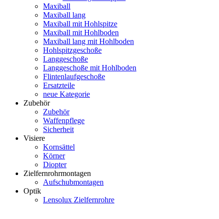
Maxiball
Maxiball lang
Maxiball mit Hohlspitze
Maxiball mit Hohlboden
Maxiball lang mit Hohlboden
Hohlspitzgeschoße
Langgeschoße
Langgeschoße mit Hohlboden
Flintenlaufgeschoße
Ersatzteile
neue Kategorie
Zubehör
Zubehör
Waffenpflege
Sicherheit
Visiere
Kornsättel
Körner
Diopter
Zielfernrohrmontagen
Aufschubmontagen
Optik
Lensolux Zielfernrohre
Artikelsuche